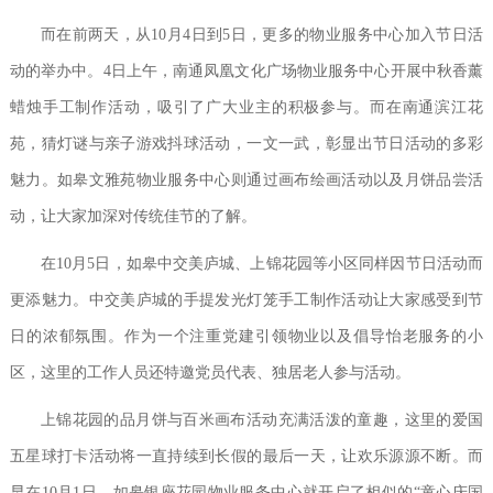
而在前两天，从10月4日到5日，更多的物业服务中心加入节日活
动的举办中。4日上午，南通凤凰文化广场物业服务中心开展中秋香薰
蜡烛手工制作活动，吸引了广大业主的积极参与。而在南通滨江花
苑，猜灯谜与亲子游戏抖球活动，一文一武，彰显出节日活动的多彩
魅力。如皋文雅苑物业服务中心则通过画布绘画活动以及月饼品尝活
动，让大家加深对传统佳节的了解。
在10月5日，如皋中交美庐城、上锦花园等小区同样因节日活动而
更添魅力。中交美庐城的手提发光灯笼手工制作活动让大家感受到节
日的浓郁氛围。作为一个注重党建引领物业以及倡导怡老服务的小
区，这里的工作人员还特邀党员代表、独居老人参与活动。
上锦花园的品月饼与百米画布活动充满活泼的童趣，这里的爱国
五星球打卡活动将一直持续到长假的最后一天，让欢乐源源不断。而
早在10月1日，如皋银座花园物业服务中心就开启了相似的“童心庆国